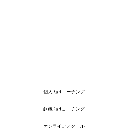
ニューアル・キャンペーン
に変える5つのステップ
のお知らせ
【週刊・コーチングインス
トールブログ from Liberty
2026.03.03
2025.09.08
2026.05.18
Coaching Radio】
CCCP
Information
セミナー
田中 大
Information
オンライン教材
コー
田中大コーチからCCCPオ
リバティーコーチングオン
ープン講座の受講体験談が
ラインスクール開始！
届きました
2022.04.24
2026.05.01
2022.12.18
2026.05.18
個人向けコーチング
組織向けコーチング
オンラインスクール