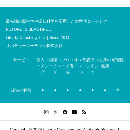
最先端の脳科学や認知科学を応用した次世代コーチング
FUTURE IS BEAUTIFUL.
Liberty Coaching, Inc. | Since 2011
リバティーコーチング株式会社
サービス
個人コ
組織コ
プロコ
オンラ
講演コ
心身の
可能性
ーチン
ーチン
ーチ養
インコ
ンテン
健康
グ
グ
成
ース
ツ
提供の有無
●
●
●
●
●
●
♾️
Copyright © 2025 Liberty Coaching,Inc. All Rights Reserved.