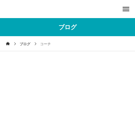
ブログ
ブログ
コーチ
コーチング
セミナー
田島大輔
苫米地式コーチングセミナ
ー＆説明会「苫米地式コー