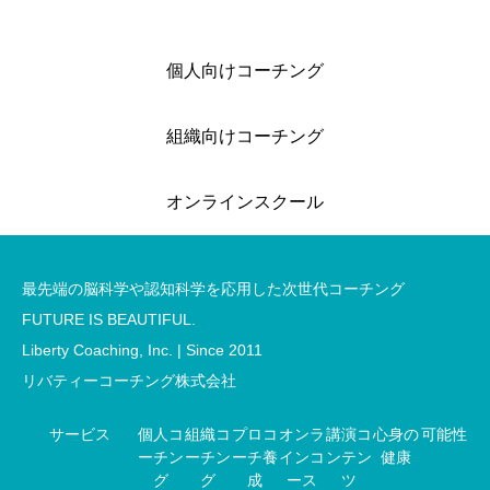
チング認定コーチ養成講
座」【8/15(土)9時30分、
2026.07.30
9/19(土)9時30分】
個人向けコーチング
組織向けコーチング
オンラインスクール
最先端の脳科学や認知科学を応用した次世代コーチング
FUTURE IS BEAUTIFUL.
Liberty Coaching, Inc. | Since 2011
リバティーコーチング株式会社
サービス
個人コ
組織コ
プロコ
オンラ
講演コ
心身の
可能性
ーチン
ーチン
ーチ養
インコ
ンテン
健康
グ
グ
成
ース
ツ