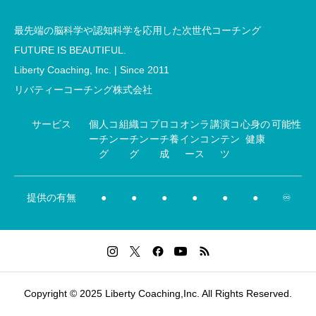
最先端の脳科学や認知科学を応用した次世代コーチング
FUTURE IS BEAUTIFUL.
Liberty Coaching, Inc. | Since 2011
リバティーコーチング株式会社
サービス
個人コ
組織コ
プロコ
オンラ
講演コ
心身の
可能性
ーチン
ーチン
ーチ養
インコ
ンテン
健康
グ
グ
成
ース
ツ
提供の有無
●
●
●
●
●
●
♾️
Copyright © 2025 Liberty Coaching,Inc. All Rights Reserved.